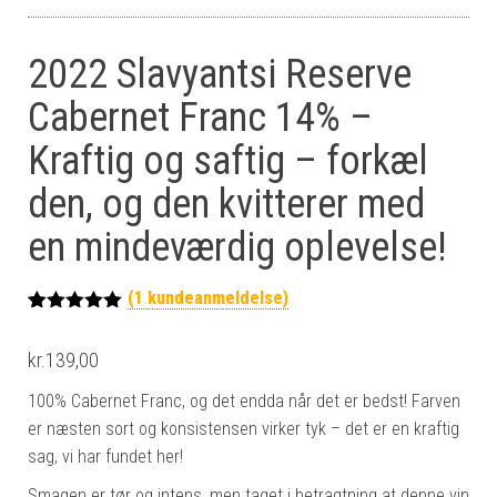
2022 Slavyantsi Reserve
Cabernet Franc 14% –
Kraftig og saftig – forkæl
den, og den kvitterer med
en mindeværdig oplevelse!
(
1
kundeanmeldelse)
Bedømt
1
som
5.00
kr.
139,00
ud af 5
baseret på
kundebedøm
100% Cabernet Franc, og det endda når det er bedst! Farven
melse
er næsten sort og konsistensen virker tyk – det er en kraftig
sag, vi har fundet her!
Smagen er tør og intens, men taget i betragtning at denne vin