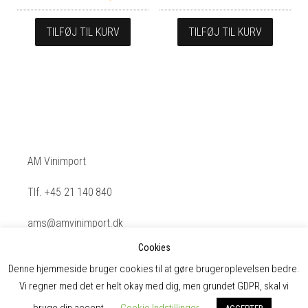
ud af 5
ud af 5
TILFØJ TIL KURV
TILFØJ TIL KURV
AM Vinimport
Tlf. +45 21 140 840
ams@amvinimport.dk
Cookies
CVR. 26234522
Denne hjemmeside bruger cookies til at gøre brugeroplevelsen bedre.
Vi regner med det er helt okay med dig, men grundet GDPR, skal vi