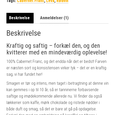
Tags:
Cabernet Franc
,
Leva
,
Rødvin
Beskrivelse
Anmeldelser (1)
Beskrivelse
Kraftig og saftig – forkæl den, og den
kvitterer med en mindeværdig oplevelse!
100% Cabernet Franc, og det endda når det er bedst! Farven
er næsten sort og konsistensen virker tyk – det er en kraftig
sag, vi har fundet her!
Smagen er tør og intens, men taget i betragtning at denne vin
kan gemmes i op til 10 år, så er tanninerne forbavsende
saftige og imødekommende allerede nu. Vi finder da også
lækkerier som kaffe, mørk chokolade og ristede nødder i
både duft og smag, så det er bare at gå på opdagelse.