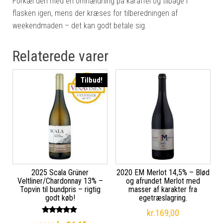
Forkæl den med en omhældning på karaffel og tilbage i
flasken igen, mens der kræses for tilberedningen af
weekendmaden – det kan godt betale sig.
Relaterede varer
Tilbud!
2025 Scala Grüner
2020 EM Merlot 14,5% – Blød
Veltliner/Chardonnay 13% –
og afrundet Merlot med
Topvin til bundpris – rigtig
masser af karakter fra
godt køb!
egetræslagring.
kr.
169,00
Vurderet