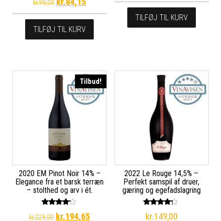
Den oprindelige pris var: kr.99,00.
Den aktuelle pris er: kr.84,15.
kr.
84,15
kr.
99,00
5.00
ud af 5
TILFØJ TIL KURV
TILFØJ TIL KURV
Tilbud!
2020 EM Pinot Noir 14% –
2022 Le Rouge 14,5% –
Elegance fra et barsk terræn
Perfekt samspil af druer,
– stolthed og arv i ét.
gæring og egefadslagring
Vurderet
Vurderet
Den oprindelige pris var: kr.229,00.
Den aktuelle pris er: kr.194,65.
kr.
194,65
kr.
149,00
kr.
229,00
4.00
4.00