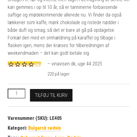
kan gemmes i op til 10 år, så er tanninerne forbavsende
saftige og imødekommende allerede nu. Vi finder da også
lækkerier som kaffe, mørk chokolade og ristede nødder i
både duft og smag, så det er bare at gå på opdagelse.
Forkæl den med en omhældning på karaffel og tilbage i
flasken igen, mens der kræses for tilberedningen af
weekendmaden – det kan godt betale sig.
– vinavisen.dk, uge 44 2025
220 på lager
2022 Slavyantsi Reserve Cabernet Franc 14% – Kraftig og saf
TILFØJ TIL KURV
Varenummer (SKU):
LE405
Kategori:
Bulgarsk rødvin