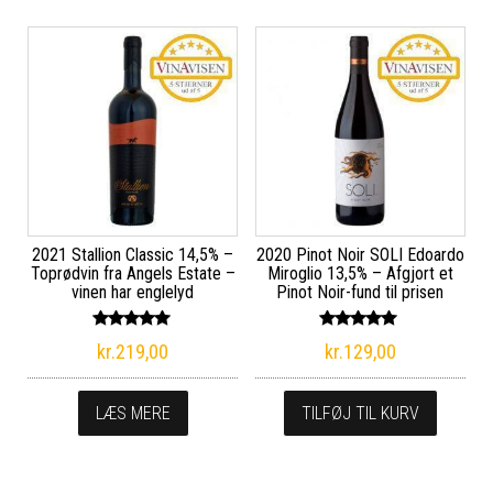
2021 Stallion Classic 14,5% –
2020 Pinot Noir SOLI Edoardo
Toprødvin fra Angels Estate –
Miroglio 13,5% – Afgjort et
vinen har englelyd
Pinot Noir-fund til prisen
Vurderet
Vurderet
kr.
219,00
kr.
129,00
5.00
5.00
ud af 5
ud af 5
LÆS MERE
TILFØJ TIL KURV