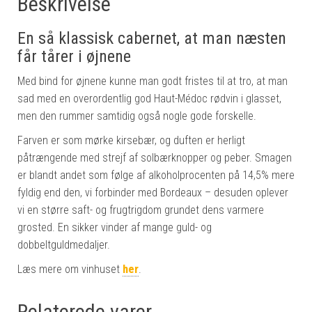
Beskrivelse
En så klassisk cabernet, at man næsten
får tårer i øjnene
Med bind for øjnene kunne man godt fristes til at tro, at man
sad med en overordentlig god Haut-Médoc rødvin i glasset,
men den rummer samtidig også nogle gode forskelle.
Farven er som mørke kirsebær, og duften er herligt
påtrængende med strejf af solbærknopper og peber. Smagen
er blandt andet som følge af alkoholprocenten på 14,5% mere
fyldig end den, vi forbinder med Bordeaux – desuden oplever
vi en større saft- og frugtrigdom grundet dens varmere
grosted. En sikker vinder af mange guld- og
dobbeltguldmedaljer.
Læs mere om vinhuset
her
.
Relaterede varer