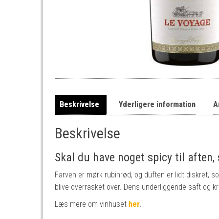
Beskrivelse
Yderligere information
A
Beskrivelse
Skal du have noget spicy til aften, 
Farven er mørk rubinrød, og duften er lidt diskret, 
blive overrasket over. Dens underliggende saft og k
Læs mere om vinhuset
her
.