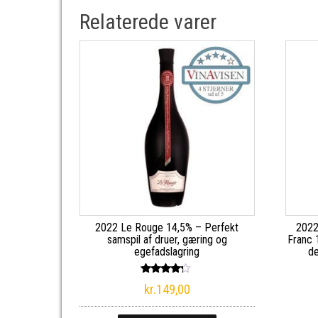
Relaterede varer
2022 Le Rouge 14,5% – Perfekt
2022
samspil af druer, gæring og
Franc 
egefadslagring
de
Vurderet
kr.
149,00
4.00
ud af 5