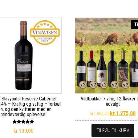
T
 Slavyantsi Reserve Cabernet
Vildtpakke, 7 vine, 12 flasker 
14% – Kraftig og saftig – forkæl
udvalgt
n, og den kvitterer med en
Den oprindeli
D
kr.
1.275,00
kr.
1.500,00
mindeværdig oplevelse!
Vurderet
TILFØJ TIL KURV
kr.
139,00
5.00
ud af 5