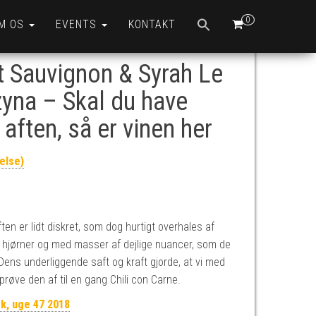
0
M OS
EVENTS
KONTAKT
 Sauvignon & Syrah Le
yna – Skal du have
 aften, så er vinen her
else)
ar: kr.175,00.
 pris er: kr.140,00.
ten er lidt diskret, som dog hurtigt overhales af
 hjørner og med masser af dejlige nuancer, som de
. Dens underliggende saft og kraft gjorde, at vi med
øve den af til en gang Chili con Carne.
dk, uge 47 2018