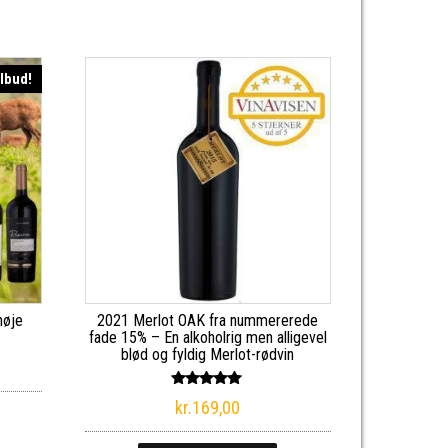
ilbud!
nøje
2021 Merlot OAK fra nummererede
fade 15% – En alkoholrig men alligevel
blød og fyldig Merlot-rødvin
ge pris var: kr.1.500,00.
en aktuelle pris er: kr.1.275,00.
Vurderet
kr.
169,00
5.00
ud af 5