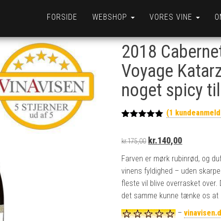
FORSIDE
WEBSHOP
VORES VINE
O
2018 Cabernet
Voyage Katarz
noget spicy til
(
1
kundeanmeld
Bedømt
1
som
5.00
Den oprindelige pris v
Den aktuelle
kr.
140,00
ud af 5
kr.
175,00
baseret på
kundebedøm
Farven er mørk rubinrød, og duf
melse
vinens fyldighed – uden skarpe
fleste vil blive overrasket over
det samme kunne tænke os at pr
–
vinavisen.